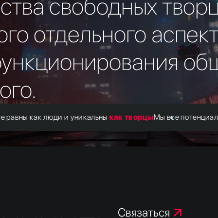
ства свободных творц
ого отдельного аспек
функционирования общ
ого.
авны как люди и уникальны
как творцы
Мы все потенциально
Связаться