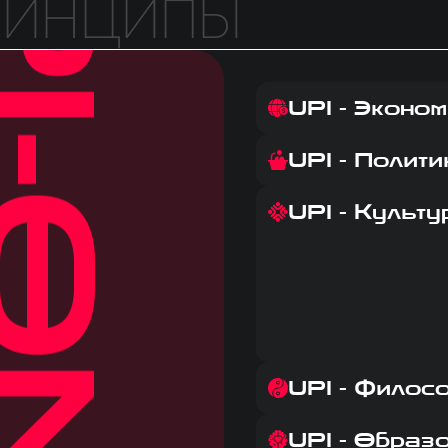
PI-ON
ринципы
UPI - Эконо
UPI - Полити
UPI - Культу
UPI - Филос
UPI - Образ