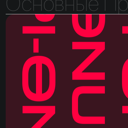
UPI-ON
U
Основные П