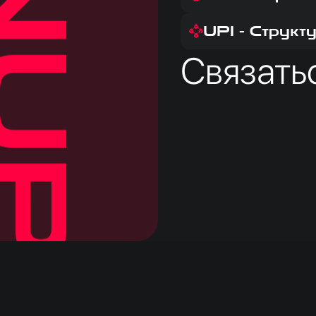
PI-ON
UPI - Структ
Связать