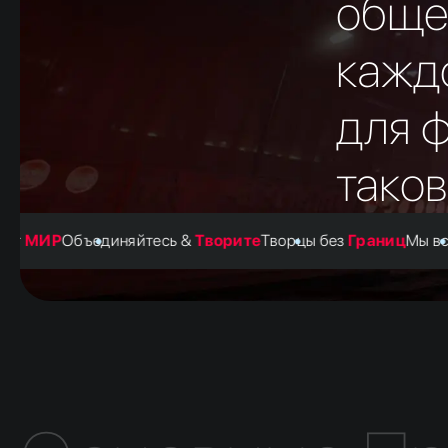
обще
UPI-ON
кажд
для 
таков
МИР
Объединяйтесь &
Творите
Творцы без
Границ
Мы все р