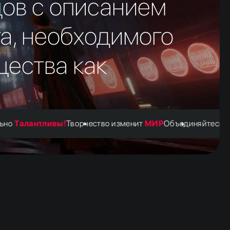
ов с описанием
та, необходимого
ества как
Талантливы!
Творчество изменит
МИР
Объединяйтесь &
Тв