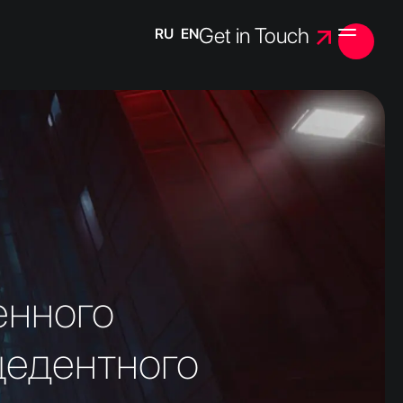
Get in Touch
RU
EN
Opening
Outline
Main Principles
Projection into
Future
Realization Plan
Story of idea
енного
цедентного