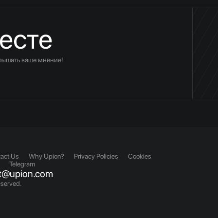
есте
слышать ваше мнение!
act Us
Why Upion?
Privacy Policies
Cookies
Telegram
t@upion.com
eserved.