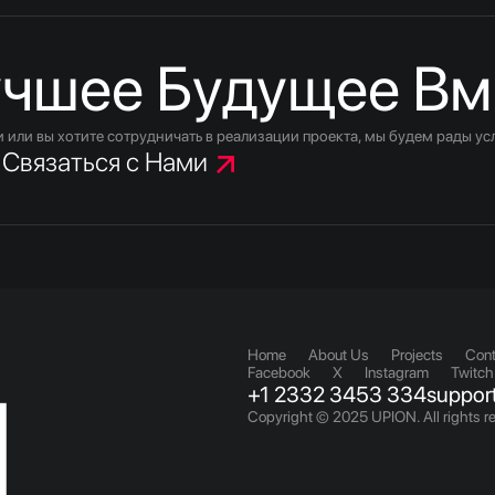
чшее Будущее Вм
еи или вы хотите сотрудничать в реализации проекта, мы будем рады у
Связаться с Нами
Home
About Us
Projects
Cont
Facebook
X
Instagram
Twitch
N
+1 2332 3453 334
suppor
Copyright © 2025 UPION. All rights r