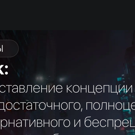
PI-ON
Ы
k:
ставление концепции
достаточного, полноц
ернативного и беспре