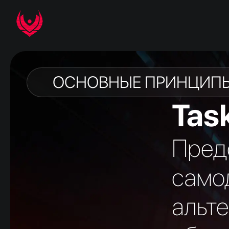
UPI-ON
UPI-ON
U
ОСНОВНЫЕ ПРИНЦИП
Tas
Пред
само
альт