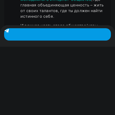
главная объединяющая ценность – жить
от своих талантов, где ты должен найти
истинного себя.
И важная часть этого общества/игры —
игра/соцсеть Dreamtrix,
это
проходя
через которую молодой человек
выявляет свои характерные
индивидуальные черты, творческий
потенциал и дальше своё призвание —
профессию.
Я абсолютно уверен, что если молодой
человек на самых ранних этапах
формирования определит свой
характер
и потенциал
, осознает свою
уникальность, то этот человек будет
дорожить собой, своей жизнью и своим
будущим.
Он осознаёт свою незаменимую ценность