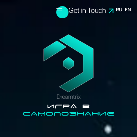
Get in Touch
RU
EN
Opening
Outline
Main Principles
Projection into Future
Realization Plan
Story of idea
Dreamtrix
ИГРА В
САМОПОЗНАНИЕ